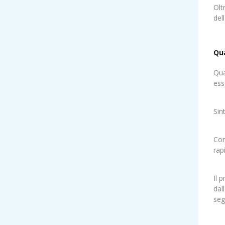
Olt
del
Qua
Qua
ess
Sin
Com
rap
Il 
dal
seg