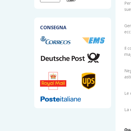
Per
sue 
Gen
CONSEGNA
ecc
Il 
mag
Neg
ast
Le 
La 
Qua