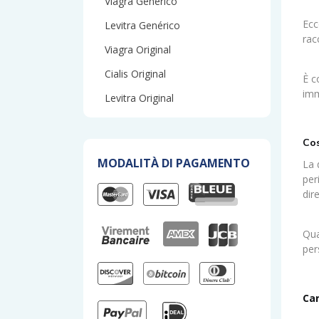
Viagra Genérico
Ecc
Levitra Genérico
rac
Viagra Original
Cialis Original
È c
imm
Levitra Original
Cos
MODALITÀ DI PAGAMENTO
La 
per
dir
Qua
per
Car