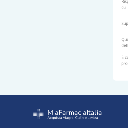
Ris
cui
Sup
Qua
del
È c
pro
MiaFarmaciaItalia
Acquista Viagra, Cialis e Levitra