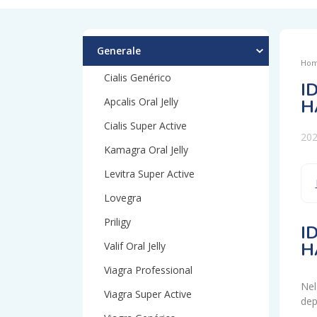
Generale
Ho
Cialis Genérico
I
Apcalis Oral Jelly
H
Cialis Super Active
202
Kamagra Oral Jelly
Levitra Super Active
Lovegra
Priligy
I
H
Valif Oral Jelly
Viagra Professional
Nel
Viagra Super Active
dep