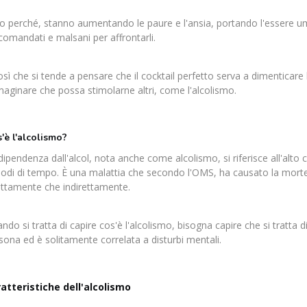
o perché, stanno aumentando le paure e l'ansia, portando l'essere um
comandati e malsani per affrontarli.
osì che si tende a pensare che il cocktail perfetto serva a dimenticare
aginare che possa stimolarne altri, come l'alcolismo.
'è l'alcolismo?
dipendenza dall'alcol, nota anche come alcolismo, si riferisce all'alto
iodi di tempo. È una malattia che secondo l'OMS, ha causato la morte d
ettamente che indirettamente.
ndo si tratta di capire cos'è l'alcolismo, bisogna capire che si tratta d
sona ed è solitamente correlata a disturbi mentali.
atteristiche dell'alcolismo