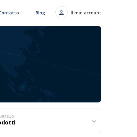
Contatto
Blog
Il mio account
A
I
d
gi
T
C
CARRELLO
dotti