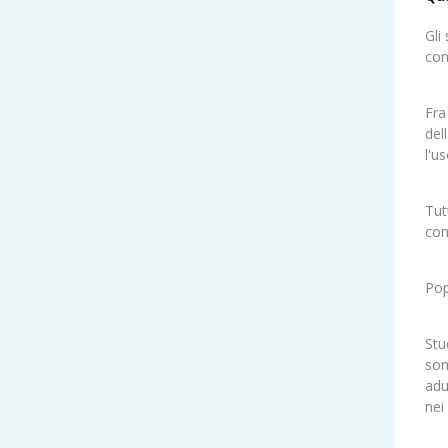
Gli
con
Fra
del
l'us
Tut
com
Pop
Stu
son
adu
nei