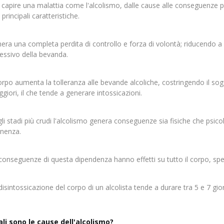
 capire una malattia come l'alcolismo, dalle cause alle conseguenze pi
principali caratteristiche.
era una completa perdita di controllo e forza di volontà; riducendo a 
essivo della bevanda.
corpo aumenta la tolleranza alle bevande alcoliche, costringendo il s
giori, il che tende a generare intossicazioni.
li stadi più crudi l'alcolismo genera conseguenze sia fisiche che psico
inenza.
conseguenze di questa dipendenza hanno effetti su tutto il corpo, sp
disintossicazione del corpo di un alcolista tende a durare tra 5 e 7 gior
li sono le cause dell'alcolismo?