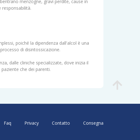
ubentrano menzogne, gravi perdite, cause in
e responsabilità.
plessi, poiché la dipendenza dall'alcol è una
il processo di disintossicazione.
a, dalle cliniche specializzate, dove inizia il
l paziente che dei parenti.
Faq
Privacy
Contatto
Consegna