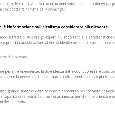
re a loro, le casalinghe tra i 30 ei 40 anni sono anche uno dei gruppi 
la cosiddetta "sindrome della casalinga".
l è l'informazione sull'alcolismo considerata più rilevante?
ndo si tratta di studiare gli aspetti più importanti e le caratteristiche
ere presi in considerazione al fine di identificare questo problema e le 
tomi di alcolismo
e per altre dipendenze, la dipendenza dall'alcool può essere considerata 
idamente la necessità di consumare alcolici diventa sempre più frequ
primo grande sintomo dell'alcolismo è contenuto nel costante desideri
l'incapacità di fermarsi; I sintomi di astinenza, perdita di coscienza e 
ni della persona.