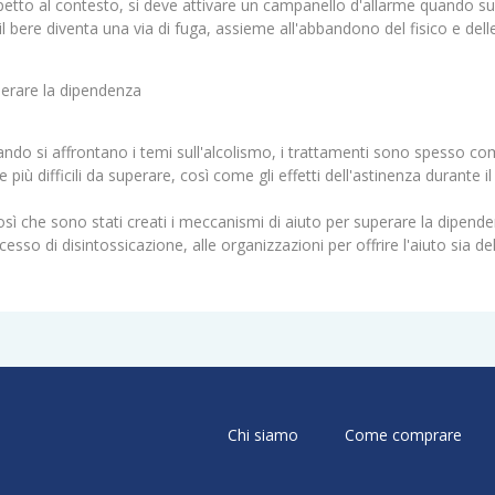
petto al contesto, si deve attivare un campanello d'allarme quando s
 il bere diventa una via di fuga, assieme all'abbandono del fisico e dell
erare la dipendenza
ndo si affrontano i temi sull'alcolismo, i trattamenti sono spesso com
le più difficili da superare, così come gli effetti dell'astinenza durante 
osì che sono stati creati i meccanismi di aiuto per superare la dipendenz
cesso di disintossicazione, alle organizzazioni per offrire l'aiuto sia de
Chi siamo
Come comprare